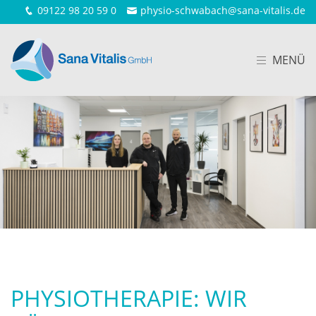
09122 98 20 59 0
physio-schwabach@sana-vitalis.de
MENÜ
PHYSIOTHERAPIE: WIR